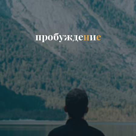
п
р
о
б
у
ж
д
е
н
и
е