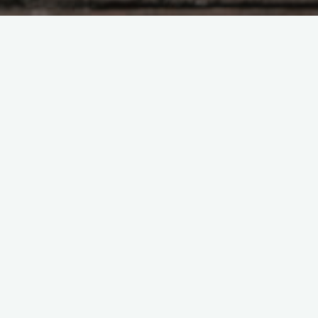
Насущное
36 вопросов, чтобы
(снова) влюбиться
Боголюбова Ольга
25.03.2018
Это похожее на магию упражнение
трудно воспринимать всерьез. Но