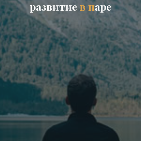
р
а
з
в
и
т
и
е
в
п
а
р
е