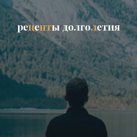
р
е
ц
е
п
т
ы
д
о
л
г
о
л
е
т
и
я