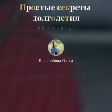
П
р
о
с
т
ы
е
с
е
к
р
е
т
ы
д
о
л
г
о
л
е
т
и
я
27.10.2014
Боголюбова Ольга