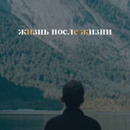
ж
и
з
н
ь
п
о
с
л
е
ж
и
з
н
и