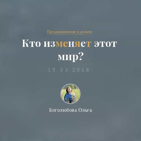
Предназначение и деньги
К
т
о
и
з
м
е
н
я
е
т
э
т
о
т
м
и
р
?
15.03.2016
Боголюбова Ольга