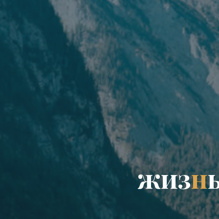
ж
и
з
н