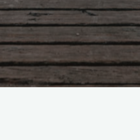
Девочки за …
Боголюбова Ольга
23.11.2015