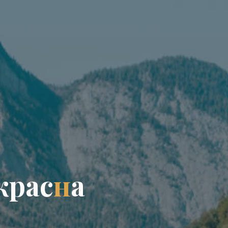
к
р
а
с
н
а