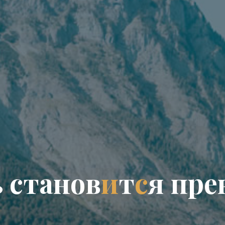
ь
с
т
а
н
о
в
и
т
с
я
п
р
е