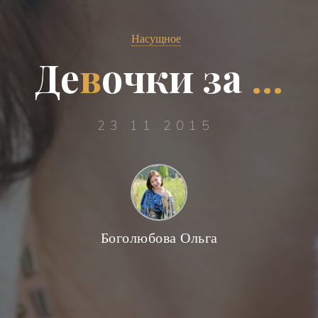
Насущное
Д
е
в
о
ч
к
и
з
з
а
…
23.11.2015
Боголюбова Ольга