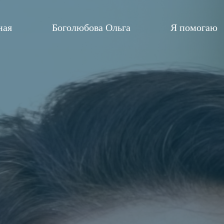
ная
Боголюбова Ольга
Я помогаю