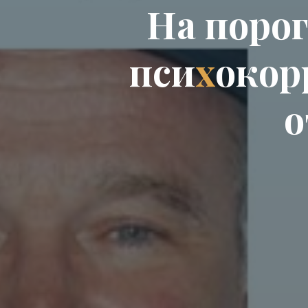
Н
а
п
о
р
о
п
с
и
х
о
к
о
р
о