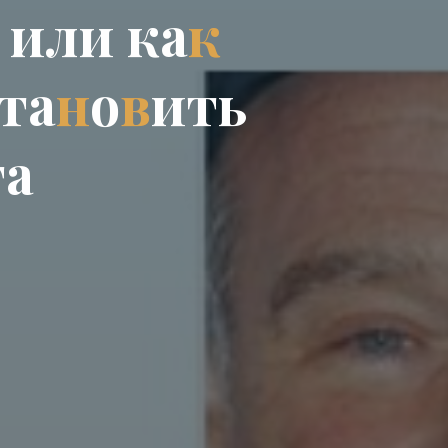
и
л
и
к
а
к
т
а
н
о
в
и
т
ь
г
а