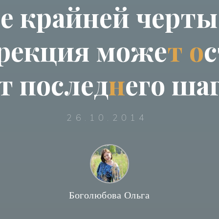
г
е
к
р
а
й
н
е
й
ч
е
р
т
ы
р
е
к
ц
и
я
м
о
ж
е
т
о
с
т
п
о
с
л
е
д
н
е
г
о
ш
а
26.10.2014
Боголюбова Ольга