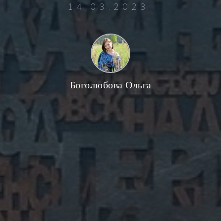
14.03.2023
Боголюбова Ольга