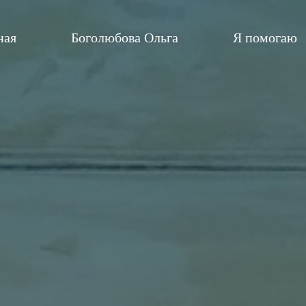
ная
Боголюбова Ольга
Я помогаю