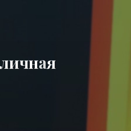
л
и
ч
н
а
я