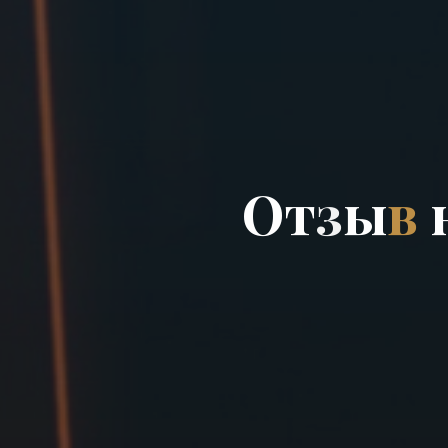
О
т
з
ы
в