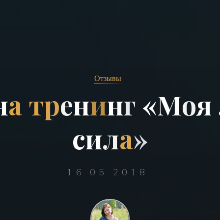
Отзывы
н
а
т
р
е
н
и
н
г
«
М
о
я
с
и
л
а
»
16.05.2018