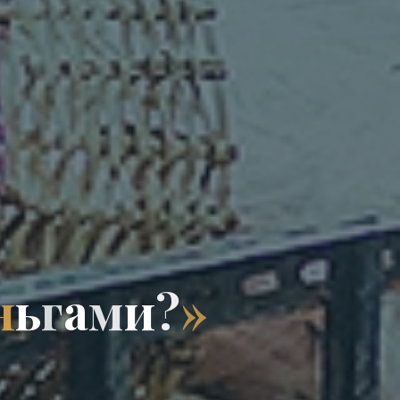
н
ь
г
а
м
и
?
»