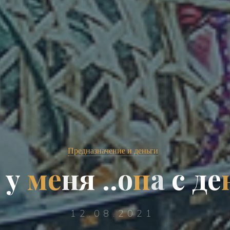
Предназначение и деньги
у
м
е
н
я
.
.
о
п
а
с
д
е
12.08.2021