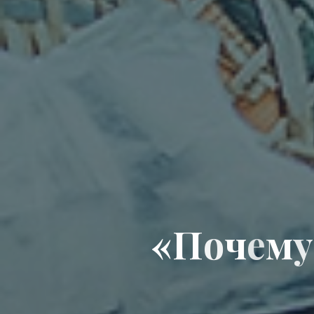
«
П
о
ч
е
м
у