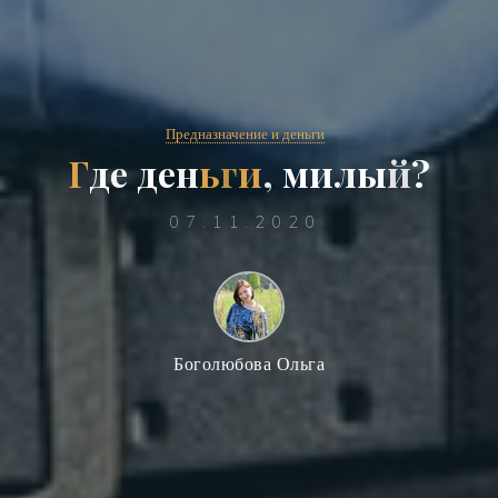
Предназначение и деньги
Г
д
е
д
е
н
ь
г
и
,
м
и
л
ы
й
?
07.11.2020
Боголюбова Ольга