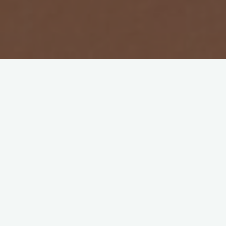
Несколько лет назад, когда я еще только начинала
свой путь в консультировании, мне пришлось на
себе испытать опыт мгновенного исцеления и
трансформации боли. Сегодня я хочу поделиться с
вами этой историей. Почти три года до этой работы
с самой собой я жила с этой болью в спине в районе
легких, она давала о себе знать очень часто, я
просто не могла дышать полной грудью, когда
делала глубокий вдох, в легких начиналась сильная
колющая боль, поэтому дышать приходилось
мелкими вдохами-выдохами.