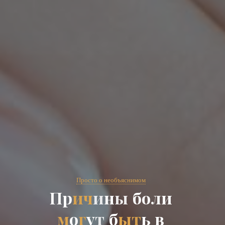
Просто о необъяснимом
П
р
и
ч
и
н
и
ы
о
б
о
л
и
м
о
г
у
т
б
ы
т
ь
в
в