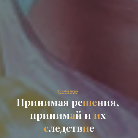
Проба пера
П
р
и
н
и
м
а
я
р
е
ш
е
н
и
я
,
п
р
и
н
и
м
а
й
и
и
х
с
л
е
д
с
т
в
и
е