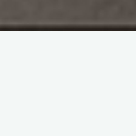
Да-да, это не опечатка, не как Вы относитесь к
деньгам, хотя и об этом мы тоже узнаем, а именно
как Деньги относятся к вам. Это простой и очень
показательный тест для того, чтобы прояснить ваши
отношения с деньгами, чтобы понять, что мешает
им прийти в вашу жизнь и как это «что-то» убрать.
Итак, начнем. Приготовьте бумагу и ручку, я думаю,
что вам будет что записать и над чем подумать.
Ваша задача закрыть глаза, расслабиться и
представить купюру крупного достоинства,
разглядеть ее в деталях у себя в воображении.