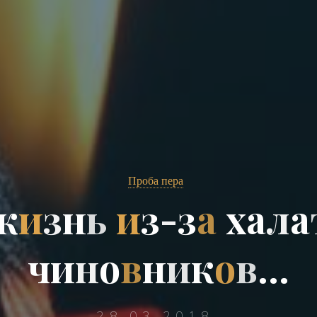
Проба пера
ж
и
з
н
ь
и
з
-
з
а
х
а
л
а
ч
и
н
о
в
н
и
к
о
в
…
28.03.2018