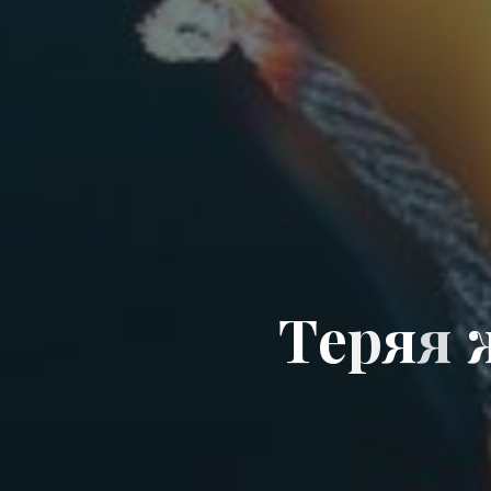
Т
е
р
я
я