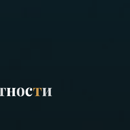
т
н
о
с
т
и