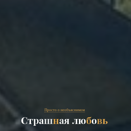
Просто о необъяснимом
С
т
р
а
ш
н
а
я
л
ю
б
о
в
ь