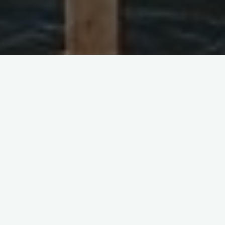
Даже самый железный брак иногда не в силах
устоять под натиском любви… мамы. Мамы,
любящей своего сына такой неистовой любовью,
которая застилает ей в буквальном смысле глаза.
Мамы, которая перестает воспринимать невестку,
как жену сына, а видит в ней соперницу. Мамы,
готовой пойти на все что угодно, буквально по
трупам и головам, лишь бы сын остался с ней.
В моей практике было несколько случаев, когда
мамы мужчин вставляли палки в колеса в
отношениях между сыном и потенциальной