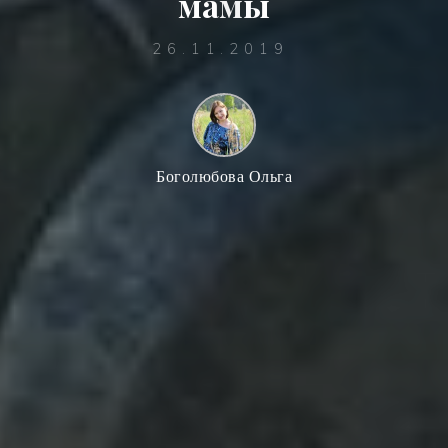
м
а
м
ы
26.11.2019
Боголюбова Ольга