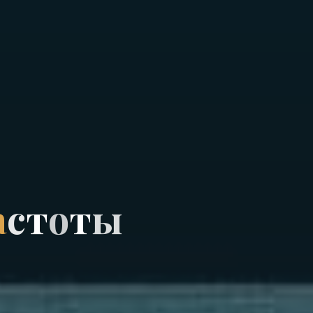
а
с
т
о
т
ы