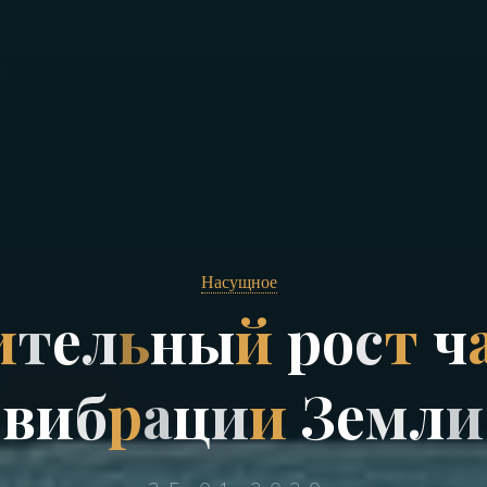
Насущное
и
т
е
л
ь
н
н
ы
й
р
о
с
с
т
ч
в
в
и
б
б
р
а
ц
и
и
З
е
м
л
и