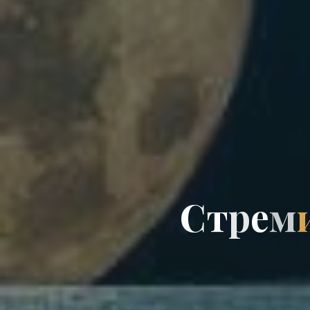
С
т
р
е
м