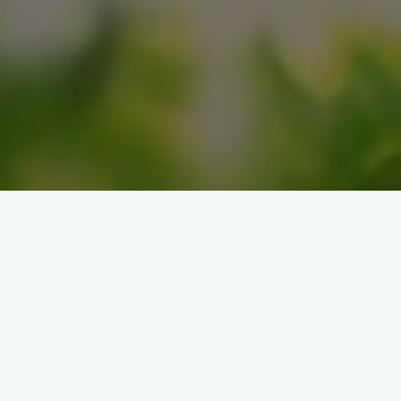
Многие задаются вопросом: «В чем смысл жизни?»
Этот вопрос периодически появляется и в моей
голове, ответы тоже порой приходят, вот, например,
один из аспектов моего понимания смысла жизни.
Смысл жизни в самой жизни, в ее каждодневном
проживании… во вдохновенном, радостном
проживании самой жизни с принятием всего того,