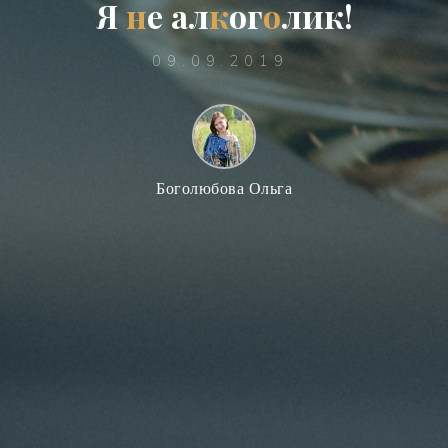
Я
н
е
а
л
к
о
г
о
л
и
к
!
09.09.2019
Боголюбова Ольга