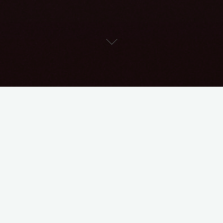
Сегодня снова хочу затронуть тему алкоголизма. Как
помочь алкоголику? Никак!
Ко мне периодически заглядывают на консультации
люди с зависимостями, в том числе с
алкогольной. Первый вопрос, который я им задаю:
«Кто Вас ко мне отправил?» Часто это бывает жена,
родственники, девушка, мама. Второй вопрос после
этого: «А вы сами хотите бросить пить?» И всегда я