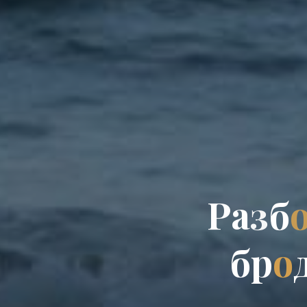
Р
а
з
б
б
р
о