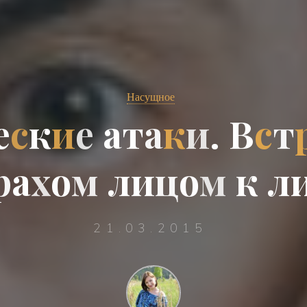
Насущное
е
с
к
и
е
а
т
а
к
и
.
В
с
т
р
а
х
о
м
л
и
ц
о
м
к
л
21.03.2015