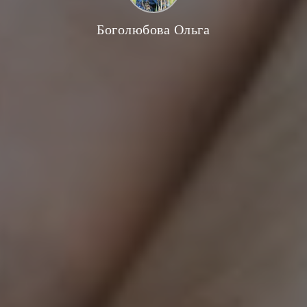
Боголюбова Ольга