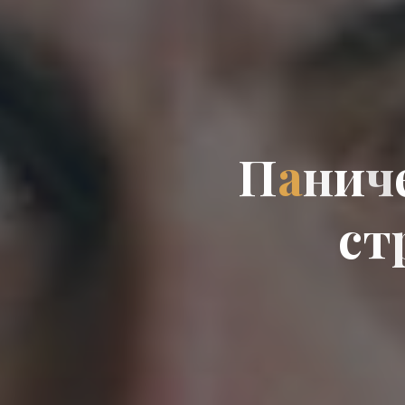
П
а
н
и
ч
с
т