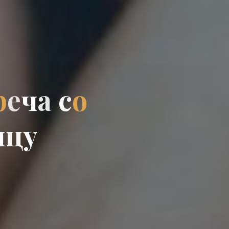
р
е
ч
а
с
о
и
ц
у