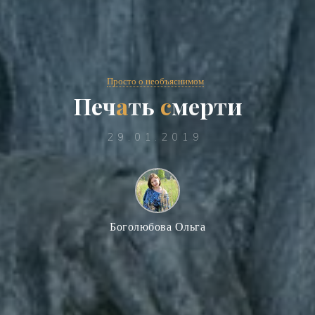
Просто о необъяснимом
П
е
ч
а
т
ь
с
м
е
р
т
и
29.01.2019
Боголюбова Ольга