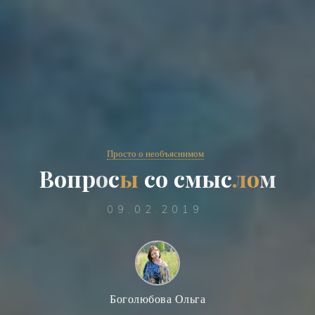
Просто о необъяснимом
В
о
п
р
о
с
ы
с
о
с
м
ы
с
л
о
м
09.02.2019
Боголюбова Ольга