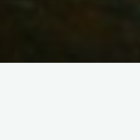
-Оль, вопрос есть, можно?
-Спрашивай)
-Как думаешь, есть толк для меня сходить на курс
(базовый) тета-хилинг? Сейчас фотку скину. Внутри
все возбудилось, но не могу понять на что) Читаю
Вианну..) как-будто она лично мне рассказывает о
себе и о своей деятельности.