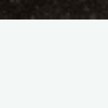
В этой статье я продолжу рассказывать о сущностях
и раскрою тему шире. Несколько лет назад уже
писала об этом и давала простую практику,
как
освободиться от лярв самостоятельно
. Но есть более
сильные энергетические подсадки, с которыми
трудно справиться своими силами без помощи
специалиста.
Сущности, обладающие большей силой и энергией,
часто берут полную власть над своими жертвами.
Чужеродные сущности подсаживаются напрямую в
центральную нервную систему к человеку и умеют
хорошо прятаться в энергетическом поле. С ними