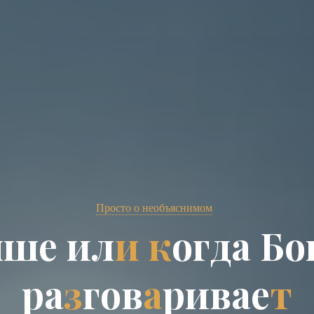
Просто о необъяснимом
ы
ш
е
и
л
и
к
о
г
д
а
Б
о
р
а
з
г
о
в
а
р
и
в
а
е
т