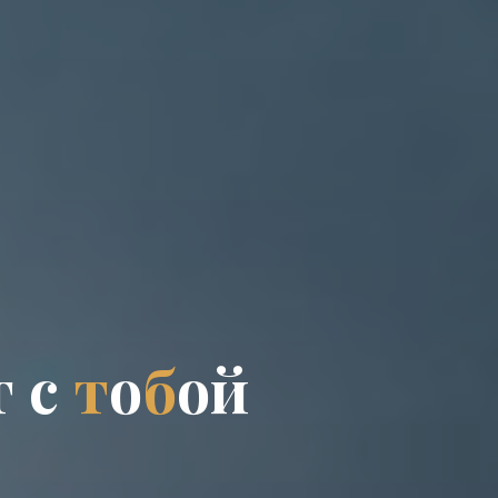
г
с
т
о
б
о
й