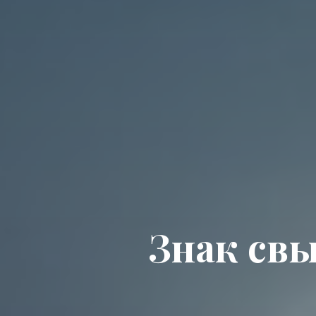
З
н
а
к
с
в