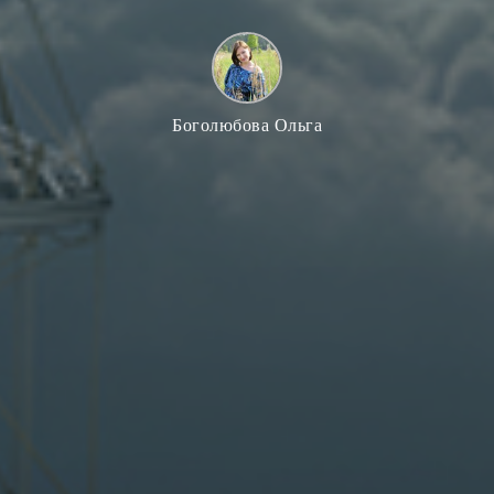
Боголюбова Ольга