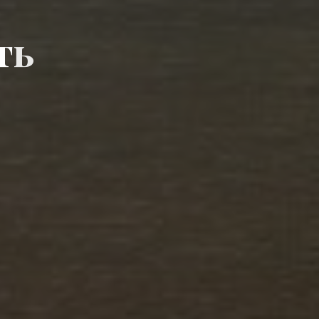
т
т
ь