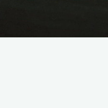
Ты себя не терял. Ты сам сдал себя с потрохами.
Связь с собой не рвётся внезапно — она исчезает
постепенно. Сначала ты говоришь «потом», когда
телу хочется отдыхать прямо сейчас. Потом сквозь
зубы шепчешь — «я потерплю», когда душа вопит и
задыхается от невыносимости. А потом ты живёшь,
как будто ты — сотрудник в чужом офисе. Но ты —
это не четко выверенный секретарем рабочий
график. Не должность. Не имя на бейджике.