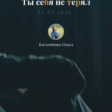
Т
ы
с
е
б
я
н
е
т
е
р
я
л
11.07.2025
Боголюбова Ольга