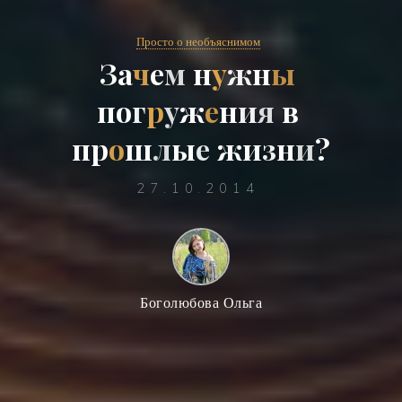
Просто о необъяснимом
З
а
ч
е
м
н
у
ж
н
ы
п
о
г
р
у
ж
е
н
и
я
в
п
р
о
ш
л
ы
е
ж
и
з
н
и
?
27.10.2014
Боголюбова Ольга